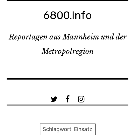
Zum
Inhalt
6800.info
springen
Reportagen aus Mannheim und der
Metropolregion
a
b
c
Schlagwort:
Einsatz