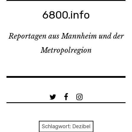
Zum
Inhalt
6800.info
springen
Reportagen aus Mannheim und der
Metropolregion
a
b
c
Schlagwort:
Dezibel