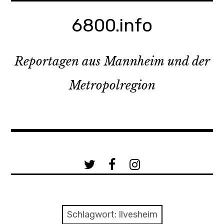
Zum
Inhalt
6800.info
springen
Reportagen aus Mannheim und der
Metropolregion
a
b
c
Schlagwort:
Ilvesheim