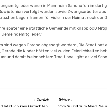
ngsmitglieder waren in Mannheim Sandhofen im dortigen
owjetunion verfolgt wurden sowie Zwangsarbeiter aus d
tschen Lagern kamen für viele in der Heimat noch der G
re später eine stattliche Gemeinde mit knapp 600 Mitg
e Gemeindemitglieder.“
um sind wegen Corona abgesagt worden: „Die Stadt hat e
: „Gerade die Kinder hätten viel zu den Feierlichkeiten b
ar und damit Weihnachten: Traditionell gibt es viel Schok
Zurück
Weiter
d letztlich kein Gutachten,
Vom Suizid zum Mord: Neue 