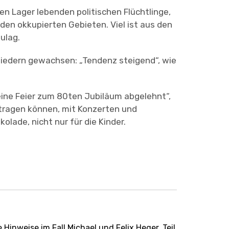
 Lager lebenden politischen Flüchtlinge,
en okkupierten Gebieten. Viel ist aus den
ulag.
liedern gewachsen: „Tendenz steigend“, wie
ine Feier zum 80ten Jubiläum abgelehnt“,
eitragen können, mit Konzerten und
olade, nicht nur für die Kinder.
Hinweise im Fall Michael und Felix Heger. Teil