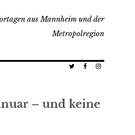
ortagen aus Mannheim und der
Metropolregion
a
b
c
anuar – und keine