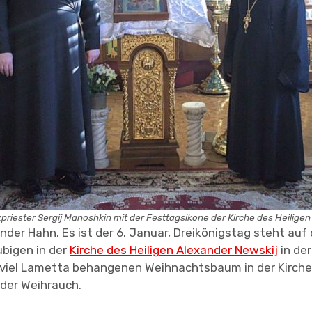
priester Sergij Manoshkin mit der Festtagsikone der Kirche des Heiligen
nder Hahn. Es ist der 6. Januar, Dreikönigstag steht a
ubigen in der
Kirche des Heiligen Alexander Newskij
in de
iel Lametta behangenen Weihnachtsbaum in der Kirche. 
 der Weihrauch.