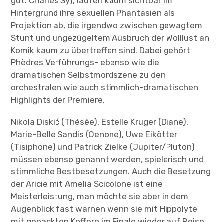
gut: Charles Sy), laufen kaum sichtbar im
Hintergrund ihre sexuellen Phantasien als
Projektion ab, die irgendwo zwischen gewagtem
Stunt und ungezügeltem Ausbruch der Wolllust an
Komik kaum zu übertreffen sind. Dabei gehört
Phèdres Verführungs- ebenso wie die
dramatischen Selbstmordszene zu den
orchestralen wie auch stimmlich-dramatischen
Highlights der Premiere.
Nikola Diskić (Thésée), Estelle Kruger (Diane),
Marie-Belle Sandis (Oenone), Uwe Eikötter
(Tisiphone) und Patrick Zielke (Jupiter/Pluton)
müssen ebenso genannt werden, spielerisch und
stimmliche Bestbesetzungen. Auch die Besetzung
der Aricie mit Amelia Scicolone ist eine
Meisterleistung, man möchte sie aber in dem
Augenblick fast warnen wenn sie mit Hippolyte
mit gepackten Koffern im Finale wieder auf Reise