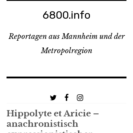
Zum
Inhalt
6800.info
springen
Reportagen aus Mannheim und der
Metropolregion
a
b
c
Hippolyte et Aricie –
anachronistisch