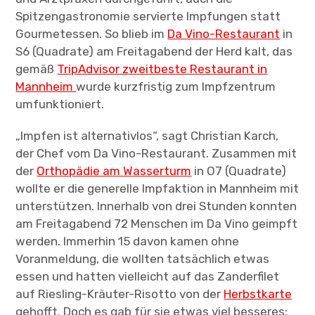
Spitzengastronomie servierte Impfungen statt
Gourmetessen. So blieb im
Da Vino-Restaurant
in
S6 (Quadrate) am Freitagabend der Herd kalt, das
gemäß
TripAdvisor zweitbeste Restaurant in
Mannheim
wurde kurzfristig zum Impfzentrum
umfunktioniert.
„Impfen ist alternativlos“, sagt Christian Karch,
der Chef vom Da Vino-Restaurant. Zusammen mit
der
Orthopädie am Wasserturm
in O7 (Quadrate)
wollte er die generelle Impfaktion in Mannheim mit
unterstützen. Innerhalb von drei Stunden konnten
am Freitagabend 72 Menschen im Da Vino geimpft
werden. Immerhin 15 davon kamen ohne
Voranmeldung, die wollten tatsächlich etwas
essen und hatten vielleicht auf das Zanderfilet
auf Riesling-Kräuter-Risotto von der
Herbstkarte
gehofft. Doch es gab für sie etwas viel besseres: