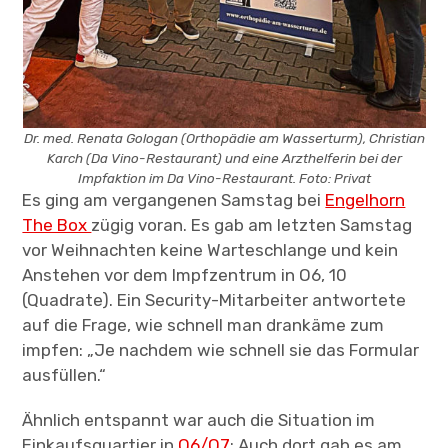
Dr. med. Renata Gologan (Orthopädie am Wasserturm), Christian
Karch (Da Vino-Restaurant) und eine Arzthelferin bei der
Impfaktion im Da Vino-Restaurant. Foto: Privat
Es ging am vergangenen Samstag bei
Engelhorn
The Box
zügig voran. Es gab am letzten Samstag
vor Weihnachten keine Warteschlange und kein
Anstehen vor dem Impfzentrum in O6, 10
(Quadrate). Ein Security-Mitarbeiter antwortete
auf die Frage, wie schnell man drankäme zum
impfen: „Je nachdem wie schnell sie das Formular
ausfüllen.“
Ähnlich entspannt war auch die Situation im
Einkaufsquartier in
Q6/Q7
: Auch dort gab es am