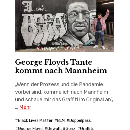
George Floyds Tante
kommt nach Mannheim
„Wenn der Prozess und die Pandemie
vorbei sind, komme ich nach Mannheim
und schaue mir das Graffiti im Original an“,
…
Mehr
Black Lives Matter
,
BLM
,
Doppelpass
,
George Floyd
,
Gewalt
,
Gonz
,
Graffiti
,