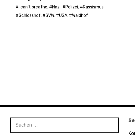
I can't breathe
,
Nazi
,
Polizei
,
Rassismus
,
Schlosshof
,
SVW
,
USA
,
Waldhof
Se
Suchen
nach:
Ko