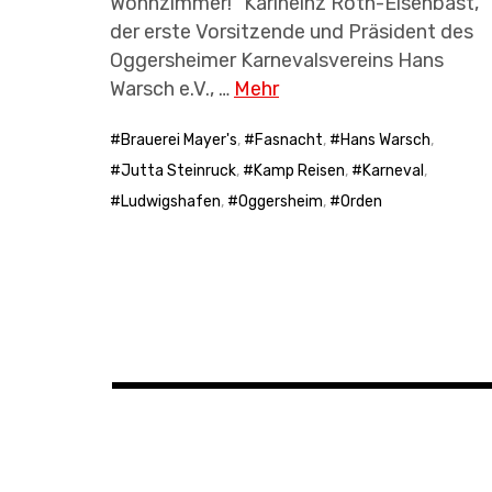
Wohnzimmer!“ Karlheinz Roth-Elsenbast,
der erste Vorsitzende und Präsident des
Oggersheimer Karnevalsvereins Hans
Warsch e.V., …
Mehr
Brauerei Mayer's
,
Fasnacht
,
Hans Warsch
,
Jutta Steinruck
,
Kamp Reisen
,
Karneval
,
Ludwigshafen
,
Oggersheim
,
Orden